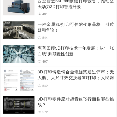
西空智造660mm级锻打印设备，推动空
天动力3D打印智造升级
481
一种金属3D打印可伸缩变形晶格，引质
疑和争论！
544
惠普回顾3D打印技术十年发展：从“一张
白纸” 到颠覆性创新
497
3D打印铸造铜合金螺旋桨通过评审；无
人艇、大尺寸热交换器3D打印；人民网
报道两家3D打印企业
542
3D打印零件应对超音速飞行面临哪些挑
战？
572