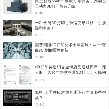
西空智造660mm级锻打印设备，推动空
天动力3D打印智造升级
455
一种金属3D打印可伸缩变形晶格，引质
疑和争论！
516
惠普回顾3D打印技术十年发展：从“一张
白纸” 到颠覆性创新
463
3D打印铸造铜合金螺旋桨通过评审；无
人艇、大尺寸热交换器3D打印；人民网
报道两家3D打印企业
514
3D打印零件应对超音速飞行面临哪些挑
战？
542