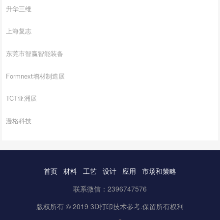
升华三维
上海复志
东莞市智赢智能装备
Formnext增材制造展
TCT亚洲展
漫格科技
首页
材料
工艺
设计
应用
市场和策略
联系微信：2396747576
版权所有 © 2019 3D打印技术参考.保留所有权利