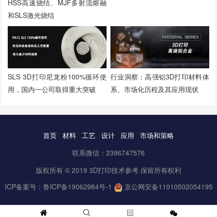
HSS高速烧结、MJF多射流熔融
和SLS激光烧结
SLS 3D打印尼龙粉100%循环使
行业洞察：高强铝3D打印材料体
用，国内一公司取得重大突破
系、市场化历程及其应用现状
首页
材料
工艺
设计
应用
市场和策略
联系微信：2396747576
版权所有 © 2019 3D打印技术参考.保留所有权利
ICP备案号：
鲁ICP备19062984号-1
京公网安备11010502054195