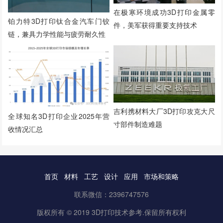
在极寒环境成功3D打印金属零
铂力特3D打印钛合金汽车门铰
件，美军获得重要支持技术
链，兼具力学性能与疲劳耐久性
吉利携材料大厂3D打印攻克大尺
全球知名3D打印企业2025年营
寸部件制造难题
收情况汇总
首页
材料
工艺
设计
应用
市场和策略
联系微信：2396747576
版权所有 © 2019 3D打印技术参考.保留所有权利