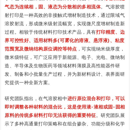
气态为连续相，固、液态为分散相的多相流体
。气溶胶喷
射打印是一种高效的非接触式增材制造技术，通过限域气
溶胶射流，形成微米级射流幅宽，实现微尺度增材制造新
过程。相较于传统材料打印技术产品，具有
打印精度、边
界可控性好、适用材料多(可雾化的溶液、悬浮液)、粘度
范围宽及微纳结构原位调控等特点
，可实现纳米级厚度，
微米级特征，可广泛应用于新能源、电子、光电、微纳制
造、半导体及生物医药等领域材料薄膜及高性能器件研
发、制备和小批量生产过程，并为新材料设计、表界面研
究提供一种全新方案。
研究团队指出，在气溶胶相中
进行原位混合和打印，可以
即时调整各种材料的混合比，这是使用液-液相或固-固相
原料的传统多材料打印无法获得的重要特征
。研究团队展
示了多种高通量打印策略和在组合掺杂、功能分级和化学