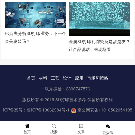
巴斯夫分拆3D打印业务，下一个
会是惠普吗？
金属3D打印孔隙究竟是敌是友？
让产品说话，来现场看！
首页
材料
工艺
设计
应用
市场和策略
联系微信：2396747576
版权所有 © 2019 3D打印技术参考.保留所有权利
ICP备案号：
鲁ICP备19062984号-1
京公网安备11010502054195
首页
搜索
文章
公众号