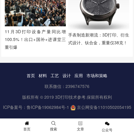
11月3D打印设备产量同比增
手表制造新潮流：3D打印、衍生
100.5%！出口+国补+进课堂三
式设计、钛合金，重量仅38克！
重引爆
首页
材料
工艺
设计
应用
市场和策略
联系微信：2396747576
版权所有 © 2019 3D打印技术参考.保留所有权利
ICP备案号：
鲁ICP备19062984号-1
京公网安备11010502054195
首页
搜索
文章
公众号