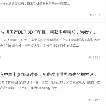
动机演示样机的关键结构，该发动机是罗罗未来民用航空…
日
7.10K
中科大：引入先进国产DLP 3D打印机，荣获多项荣誉，为教学实力强力背书
（以下简称“中科大”）是中国科学院所属的一所以前沿科学和高新技术为
色文科的综合性全国重点大学。学校于1958年9月在北京…
日
5.83K
nTopology 进入中国丨参加研讨会，免费试用世界领先的增材设计工具
y是一款面向增材制造的高效设计平台，自推出之后获得了来自航空航天与国防、医
品领域的广泛用户。作为nTopology的大…
日
7.95K