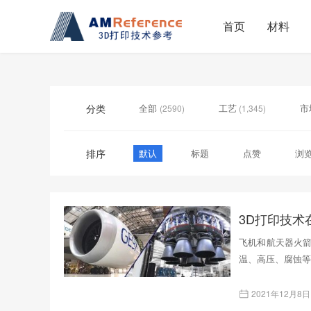
首页
材料
分类
全部
工艺
市
(2590)
(1,345)
Uncategorized
(37)
排序
默认
标题
点赞
浏
3D打印技
飞机和航天器火
温、高压、腐蚀等
2021年12月8日