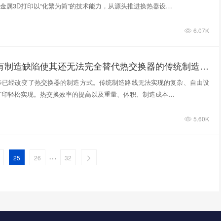
金属3D打印以“化繁为简”的技术能力，从源头推进换热器设…
6.07K
​3D打印的固有制造缺陷使其还无法完全替代热交换器的传统制造技术
步已经改变了热交换器的制造方式。传统制造路线无法实现的复杂、自由设
打印轻松实现。热交换效率的提高以及重量、体积、制造成本…
5.60K
…
25
26
32