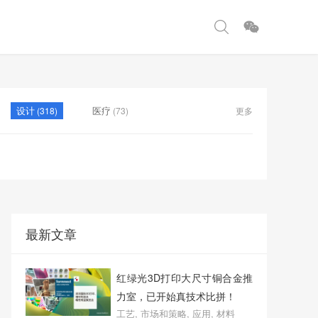
设计
医疗
(318)
(73)
更多
最新文章
红绿光3D打印大尺寸铜合金推
力室，已开始真技术比拼！
工艺
,
市场和策略
,
应用
,
材料