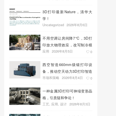
2026年8月7日
0
3D打印最新Nature，清华大
学！
Uncategorized
2026年8月6日
0
不用空调让房间降7℃，3D打
印放大物理效应，改写制冷模
应用
2026年8月5日
式
0
西空智造660mm级锻打印设
备，推动空天动力3D打印智造
市场和策略
2026年8月4日
升级
0
一种金属3D打印可伸缩变形晶
格，引质疑和争论！
工艺
,
应用
,
设计
2026年8月3日
0