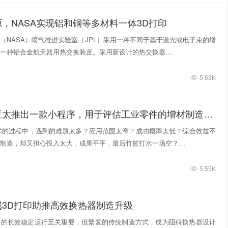
，NASA实现铝和铜等多材料一体3D打印
（NASA）喷气推进实验室（JPL）采用一种不同于基于激光或电子束的增
一种铝合金航天器用热交换装置。采用新设计的热交换器…
5.63K
关注：安世亚太推出一款小程序，用于评估工业零件的增材制造潜力及工艺可行性
术的过程中，遇到的难题太多？应用范围太窄？成功概率太低？综合效益不
制造，却又担心投入太大，成果平平，最后竹篮打水一场空？…
5.55K
属3D打印助推高效换热器制造升级
备的长效稳定运行至关重要，但繁复的传统制造方式，成为阻碍换热器设计