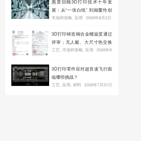
惠普回顾3D打印技术十年发
展：从“一张白纸” 到颠覆性创
市场和策略
,
应用
2026年8月2日
新
0
3D打印铸造铜合金螺旋桨通过
评审；无人艇、大尺寸热交换
工艺
,
市场和策略
,
应用
2026年8
器3D打印；人民网报道两家3D
月1日
0
打印企业
3D打印零件应对超音速飞行面
临哪些挑战？
工艺
,
应用
,
材料
2026年7月31日
0