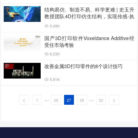
结构易仿、制造不易、科学更难 | 史玉升
教授团队4D打印仿生结构，实现传感-执
行一体化
5.49K
国产3D打印软件Voxeldance Additive经
受住市场考验
6.53K
改善金属3D打印零件的8个设计技巧
5.91K
…
…
1
26
27
28
32