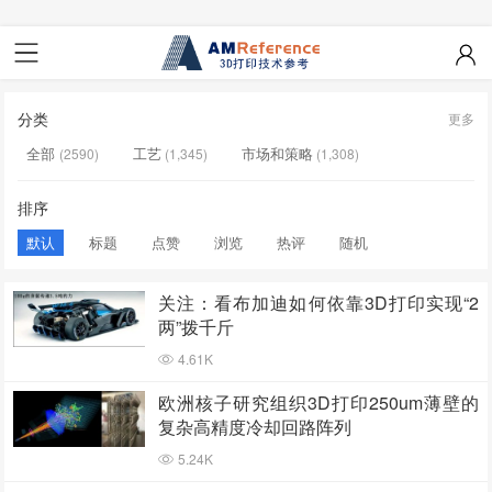
分类
更多
全部
工艺
市场和策略
(2590)
(1,345)
(1,308)
应用
材料
默认
设计
(1,289)
(915)
(403)
(318)
排序
医疗
Uncategorized
(73)
(37)
默认
标题
点赞
浏览
热评
随机
关注：看布加迪如何依靠3D打印实现“2
两”拨千斤
4.61K
欧洲核子研究组织3D打印250um薄壁的
复杂高精度冷却回路阵列
5.24K