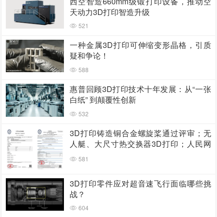
西空智造660mm级锻打印设备，推动空
天动力3D打印智造升级
521
一种金属3D打印可伸缩变形晶格，引质
疑和争论！
588
惠普回顾3D打印技术十年发展：从“一张
白纸” 到颠覆性创新
532
3D打印铸造铜合金螺旋桨通过评审；无
人艇、大尺寸热交换器3D打印；人民网
报道两家3D打印企业
581
3D打印零件应对超音速飞行面临哪些挑
战？
604