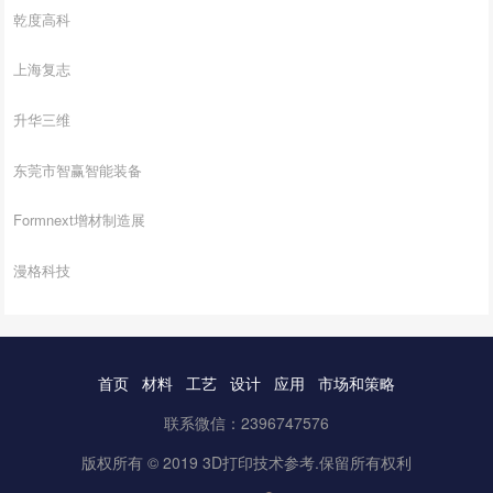
乾度高科
上海复志
升华三维
东莞市智赢智能装备
Formnext增材制造展
漫格科技
首页
材料
工艺
设计
应用
市场和策略
联系微信：2396747576
版权所有 © 2019 3D打印技术参考.保留所有权利