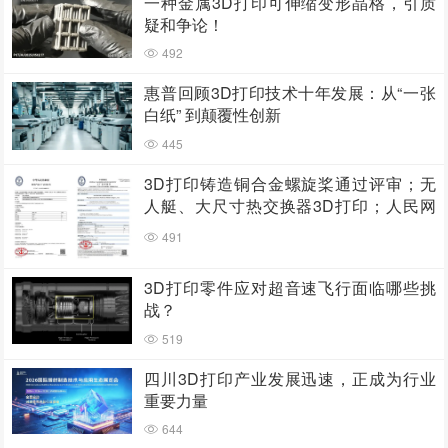
一种金属3D打印可伸缩变形晶格，引质
疑和争论！
492
惠普回顾3D打印技术十年发展：从“一张
白纸” 到颠覆性创新
445
3D打印铸造铜合金螺旋桨通过评审；无
人艇、大尺寸热交换器3D打印；人民网
报道两家3D打印企业
491
3D打印零件应对超音速飞行面临哪些挑
战？
519
四川3D打印产业发展迅速，正成为行业
重要力量
644