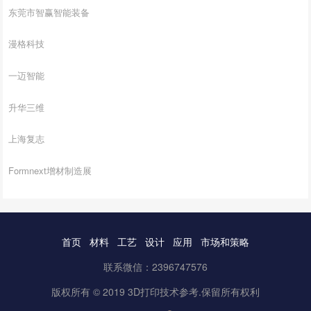
东莞市智赢智能装备
漫格科技
一迈智能
升华三维
上海复志
Formnext增材制造展
首页
材料
工艺
设计
应用
市场和策略
联系微信：2396747576
版权所有 © 2019 3D打印技术参考.保留所有权利