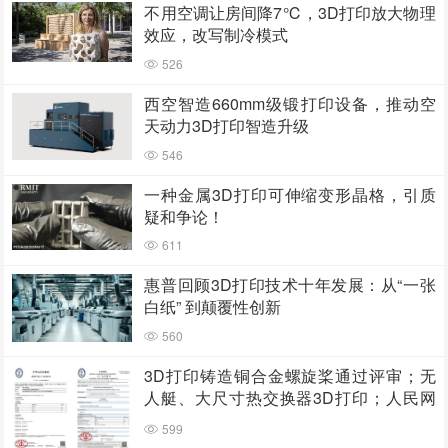
不用空调让房间降7℃，3D打印放大物理
效应，改写制冷模式
526
西空智造660mm级锻打印设备，推动空
天动力3D打印智造升级
546
一种金属3D打印可伸缩变形晶格，引质
疑和争论！
611
惠普回顾3D打印技术十年发展：从“一张
白纸” 到颠覆性创新
560
3D打印铸造铜合金螺旋桨通过评审；无
人艇、大尺寸热交换器3D打印；人民网
报道两家3D打印企业
599