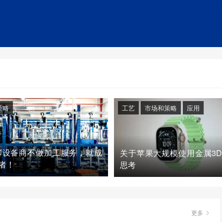
策略
工艺
市场和策略
应用
印设备商不做加工服务，就成
关于苹果大规模使用金属3
者！
思考
更多