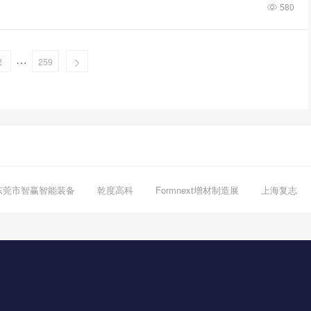
580
…
2
259
东莞市智赢智能装备
乾度高科
Formnext增材制造展
上海复志