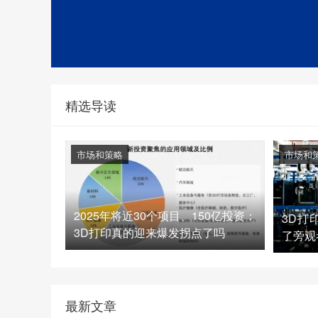
精选导读
市场和策略
市场和
2025年将近30个项目、150亿投资：
3D打
3D打印真的迎来爆发拐点了吗
了旁观
最新文章