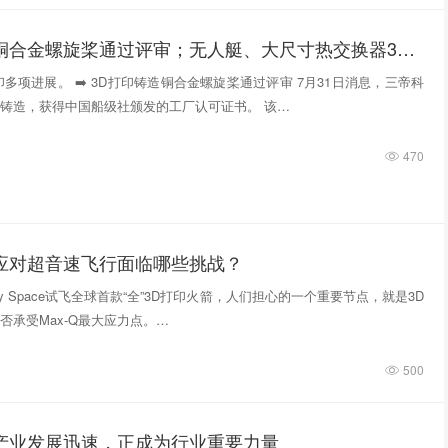
3D打印铸造铜合金螺旋桨通过评审；无人艇、大尺寸热交换器3D打印；人民网报道两家3D打印企业
多项进展。 ➡️ 3D打印铸造铜合金螺旋桨通过评审 7月31日消息，三帝科
铸造，获得中国船级社颁发的工厂认可证书。 该…
470
件应对超音速飞行面临哪些挑战？
tivity Space试飞全球首款“全”3D打印火箭，人们担心的一个重要节点，就是3D
否承受Max-Q最大应力点。…
500
印产业发展迅速，正成为行业重要力量