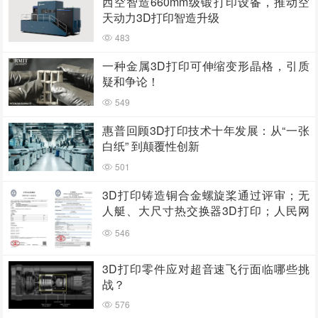
西空智造660mm级锻打印设备，推动空
天动力3D打印智造升级
483
一种金属3D打印可伸缩变形晶格，引质
疑和争论！
549
惠普回顾3D打印技术十年发展：从“一张
白纸” 到颠覆性创新
501
3D打印铸造铜合金螺旋桨通过评审；无
人艇、大尺寸热交换器3D打印；人民网
报道两家3D打印企业
546
3D打印零件应对超音速飞行面临哪些挑
战？
576