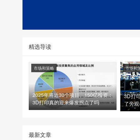
精选导读
市场和策略
市场和
2025年将近30个项目、150亿投资：
3D打
3D打印真的迎来爆发拐点了吗
了旁观
最新文章