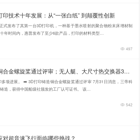
打印技术十年发展：从“一张白纸” 到颠覆性创新
惠普正式发布了其第一台3D打印机，一种基于墨水喷射的聚合物粉末床增材制
十年时间内，惠普发布了至少6款产品，打印的材料类型…
497
3D打印铸造铜合金螺旋桨通过评审；无人艇、大尺寸热交换器3D打印；人民网报道两家3D打印企业
多项进展。 ➡️ 3D打印铸造铜合金螺旋桨通过评审 7月31日消息，三帝科
铸造，获得中国船级社颁发的工厂认可证书。 该…
542
件应对超音速飞行面临哪些挑战？