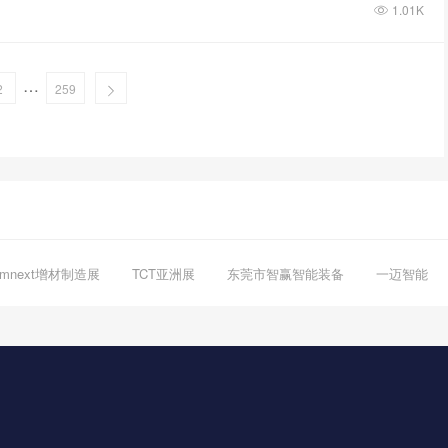
1.01K
…
2
259
rmnext增材制造展
TCT亚洲展
东莞市智赢智能装备
一迈智能