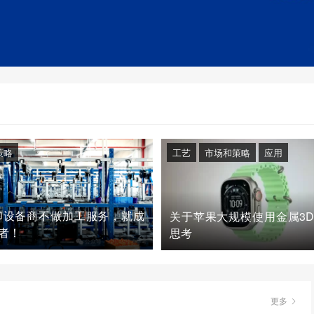
策略
工艺
市场和策略
应用
印设备商不做加工服务，就成
关于苹果大规模使用金属3
者！
思考
更多