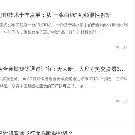
打印技术十年发展：从“一张白纸” 到颠覆性创新
惠普正式发布了其第一台3D打印机，一种基于墨水喷射的聚合物粉末床增材制
十年时间内，惠普发布了至少6款产品，打印的材料类型…
511
3D打印铸造铜合金螺旋桨通过评审；无人艇、大尺寸热交换器3D打印；人民网报道两家3D打印企业
多项进展。 ➡️ 3D打印铸造铜合金螺旋桨通过评审 7月31日消息，三帝科
铸造，获得中国船级社颁发的工厂认可证书。 该…
551
件应对超音速飞行面临哪些挑战？