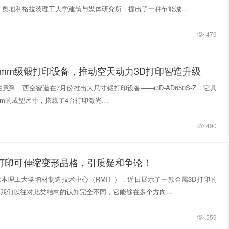
，奥地利格拉茨理工大学建筑与媒体研究所，提出了一种节能城…
479
0mm级锻打印设备，推动空天动力3D打印智造升级
意到，西空智造在7月份推出大尺寸锻打印设备——i3D-AD650S-Z，它具
740mm的成型尺寸，搭载了4台打印激光…
490
D打印可伸缩变形晶格，引质疑和争论！
本理工大学增材制造技术中心（RMIT ），近日展示了一款金属3D打印的
我们以往对此类结构的认知完全不同，它能够在多个方向…
559