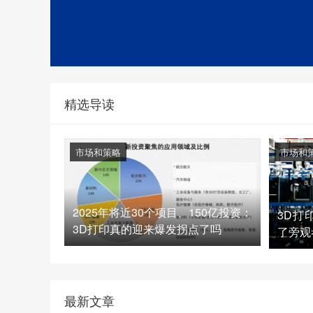
精选导读
市场和策略
市场和
2025年将近30个项目、150亿投资：
3D打
3D打印真的迎来爆发拐点了吗
了旁观
最新文章