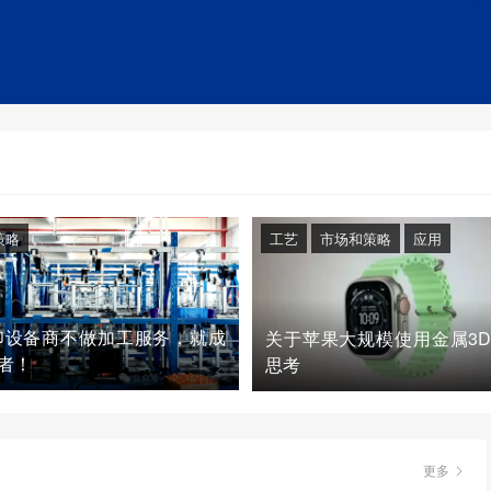
策略
工艺
市场和策略
应用
印设备商不做加工服务，就成
关于苹果大规模使用金属3
者！
思考
更多