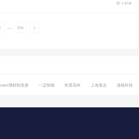
1.01K
…
2
259
mnext增材制造展
一迈智能
乾度高科
上海复志
漫格科技