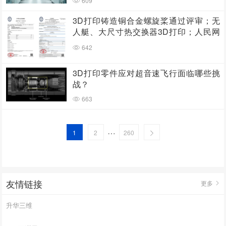
609
3D打印铸造铜合金螺旋桨通过评审；无
人艇、大尺寸热交换器3D打印；人民网
报道两家3D打印企业
642
3D打印零件应对超音速飞行面临哪些挑
战？
663
…
1
2
260
友情链接
更多
升华三维