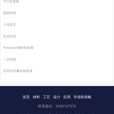
TCT亚洲展
漫格科技
上海复志
乾度高科
Formnext增材制造展
一迈智能
东莞市智赢智能装备
首页
材料
工艺
设计
应用
市场和策略
联系微信：2396747576