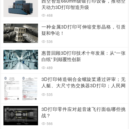
西空智造660mm级锻打印设备，推动空
天动力3D打印智造升级
468
一种金属3D打印可伸缩变形晶格，引质
疑和争论！
536
惠普回顾3D打印技术十年发展：从“一张
白纸” 到颠覆性创新
489
3D打印铸造铜合金螺旋桨通过评审；无
人艇、大尺寸热交换器3D打印；人民网
报道两家3D打印企业
535
3D打印零件应对超音速飞行面临哪些挑
战？
566