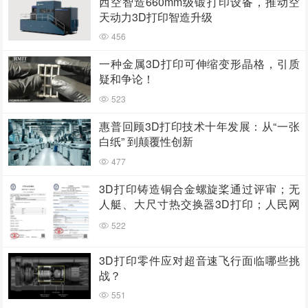
西空智造660mm级锻打印设备，推动空
天动力3D打印智造升级
456
一种金属3D打印可伸缩变形晶格，引质
疑和争论！
523
惠普回顾3D打印技术十年发展：从“一张
白纸” 到颠覆性创新
477
3D打印铸造铜合金螺旋桨通过评审；无
人艇、大尺寸热交换器3D打印；人民网
报道两家3D打印企业
522
3D打印零件应对超音速飞行面临哪些挑
战？
551