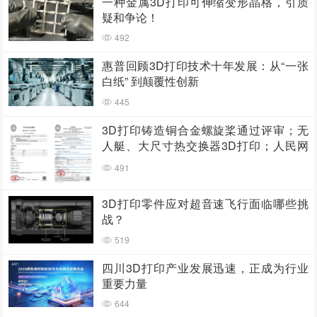
一种金属3D打印可伸缩变形晶格，引质
疑和争论！
492
惠普回顾3D打印技术十年发展：从“一张
白纸” 到颠覆性创新
445
3D打印铸造铜合金螺旋桨通过评审；无
人艇、大尺寸热交换器3D打印；人民网
报道两家3D打印企业
491
3D打印零件应对超音速飞行面临哪些挑
战？
519
四川3D打印产业发展迅速，正成为行业
重要力量
644