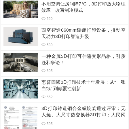
不用空调让房间降7℃，3D打印放大物理
效应，改写制冷模式
520
西空智造660mm级锻打印设备，推动空
天动力3D打印智造升级
539
一种金属3D打印可伸缩变形晶格，引质
疑和争论！
605
惠普回顾3D打印技术十年发展：从“一张
白纸” 到颠覆性创新
552
3D打印铸造铜合金螺旋桨通过评审；无
人艇、大尺寸热交换器3D打印；人民网
报道两家3D打印企业
595