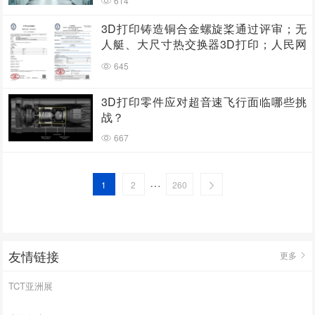
614
3D打印铸造铜合金螺旋桨通过评审；无
人艇、大尺寸热交换器3D打印；人民网
报道两家3D打印企业
645
3D打印零件应对超音速飞行面临哪些挑
战？
667
…
1
2
260
友情链接
更多
TCT亚洲展