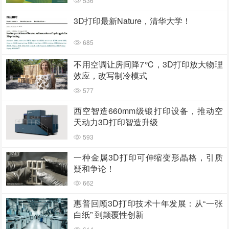
536
3D打印最新Nature，清华大学！
685
不用空调让房间降7℃，3D打印放大物理
效应，改写制冷模式
577
西空智造660mm级锻打印设备，推动空
天动力3D打印智造升级
593
一种金属3D打印可伸缩变形晶格，引质
疑和争论！
662
惠普回顾3D打印技术十年发展：从“一张
白纸” 到颠覆性创新