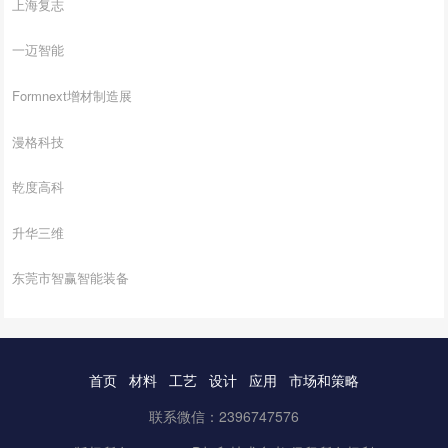
上海复志
一迈智能
Formnext增材制造展
漫格科技
乾度高科
升华三维
东莞市智赢智能装备
首页
材料
工艺
设计
应用
市场和策略
联系微信：2396747576