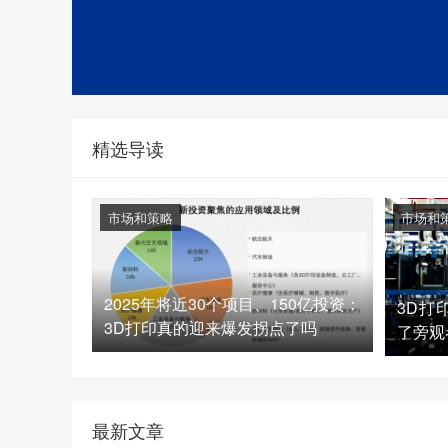
精选导读
市场和策略
市场和
2025年将近30个项目、150亿投资：
3D打
3D打印真的迎来爆发拐点了吗
了旁观
最新文章