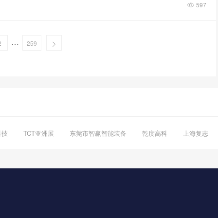
597
…
2
259
科技
TCT亚洲展
东莞市智赢智能装备
乾度高科
上海复志