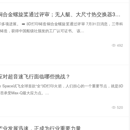
3D打印铸造铜合金螺旋桨通过评审；无人艇、大尺寸热交换器3D打印；人民网报道两家3D打印企业
多项进展。 ➡️ 3D打印铸造铜合金螺旋桨通过评审 7月31日消息，三帝科
铸造，获得中国船级社颁发的工厂认可证书。 该…
492
件应对超音速飞行面临哪些挑战？
tivity Space试飞全球首款“全”3D打印火箭，人们担心的一个重要节点，就是3D
否承受Max-Q最大应力点。…
520
印产业发展迅速，正成为行业重要力量