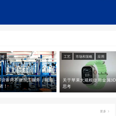
策略
工艺
市场和策略
应用
印设备商不做加工服务，就成
关于苹果大规模使用金属3
者！
思考
更多