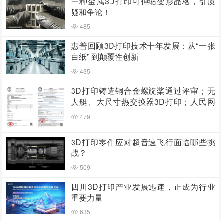
一种金属3D打印可伸缩变形晶格，引质
疑和争论！
485
惠普回顾3D打印技术十年发展：从“一张
白纸” 到颠覆性创新
435
3D打印铸造铜合金螺旋桨通过评审；无
人艇、大尺寸热交换器3D打印；人民网
报道两家3D打印企业
479
3D打印零件应对超音速飞行面临哪些挑
战？
509
四川3D打印产业发展迅速，正成为行业
重要力量
635