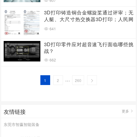
607
3D打印铸造铜合金螺旋桨通过评审；无
人艇、大尺寸热交换器3D打印；人民网
报道两家3D打印企业
641
3D打印零件应对超音速飞行面临哪些挑
战？
662
…
1
2
260
友情链接
更多
东莞市智赢智能装备