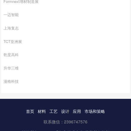
Formnext增材制造展
一迈智能
上海复志
TCT亚洲展
乾度高科
升华三维
漫格科技
首页
材料
工艺
设计
应用
市场和策略
联系微信：2396747576