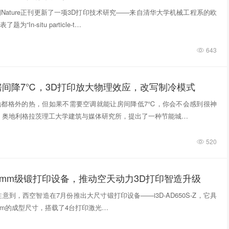
期Nature正刊更新了一项3D打印技术研究——来自清华大学机械工程系的欧
“In‑situ particle‑t…
643
房间降7℃，3D打印放大物理效应，改写制冷模式
地都格外的热，但如果不需要空调就能让房间降低7℃，你会不会感到很神
，奥地利格拉茨理工大学建筑与媒体研究所，提出了一种节能城…
520
0mm级锻打印设备，推动空天动力3D打印智造升级
意到，西空智造在7月份推出大尺寸锻打印设备——i3D-AD650S-Z，它具
740mm的成型尺寸，搭载了4台打印激光…