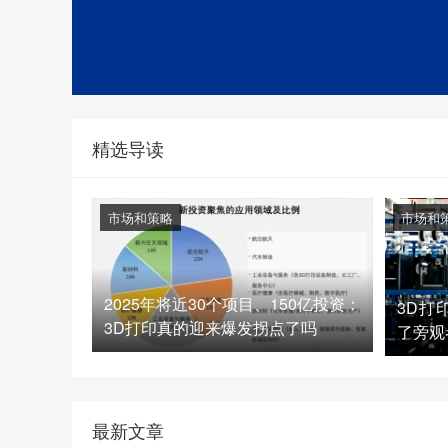
精选导读
市场和策略
市场和
2025年将近30个项目、150亿投资：
3D打
3D打印真的迎来爆发拐点了吗
了旁观
最新文章