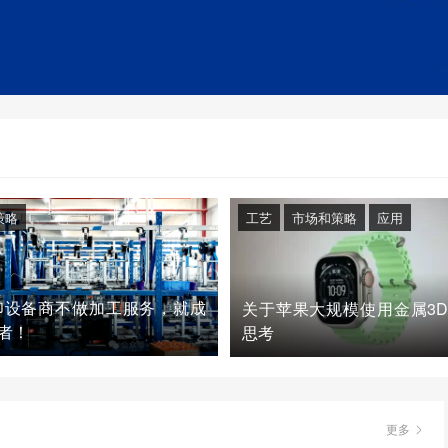
策略
工艺
市场和策略
应用
印设备商不做加工服务，就成
关于苹果大规模使用金属3
者！
思考
更多