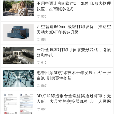
不用空调让房间降7℃，3D打印放大物理
效应，改写制冷模式
530
西空智造660mm级锻打印设备，推动空
天动力3D打印智造升级
551
一种金属3D打印可伸缩变形晶格，引质
疑和争论！
615
惠普回顾3D打印技术十年发展：从“一张
白纸” 到颠覆性创新
567
3D打印铸造铜合金螺旋桨通过评审；无
人艇、大尺寸热交换器3D打印；人民网
报道两家3D打印企业
604