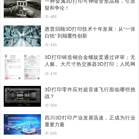
一种金属3D打印可伸缩变形晶格，引质
疑和争论！
485
惠普回顾3D打印技术十年发展：从“一张
白纸” 到颠覆性创新
435
3D打印铸造铜合金螺旋桨通过评审；无
人艇、大尺寸热交换器3D打印；人民网
报道两家3D打印企业
479
3D打印零件应对超音速飞行面临哪些挑
战？
509
四川3D打印产业发展迅速，正成为行业
重要力量
635