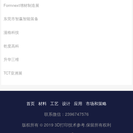
Formnext增材制造展
东莞市智赢智能装备
漫格科技
乾度高科
升华三维
TCT亚洲展
首页
材料
工艺
设计
应用
市场和策略
联系微信：2396747576
版权所有 © 2019 3D打印技术参考.保留所有权利