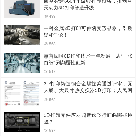
西空智造660mm级锻打印设备，推动空
天动力3D打印智造升级
499
一种金属3D打印可伸缩变形晶格，引质
疑和争论！
568
惠普回顾3D打印技术十年发展：从“一张
白纸” 到颠覆性创新
517
3D打印铸造铜合金螺旋桨通过评审；无
人艇、大尺寸热交换器3D打印；人民网
报道两家3D打印企业
562
3D打印零件应对超音速飞行面临哪些挑
战？
587