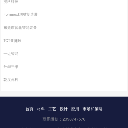
漫格科技
Formnext增材制造展
东莞市智赢智能装备
TCT亚洲展
一迈智能
升华三维
乾度高科
首页
材料
工艺
设计
应用
市场和策略
联系微信：2396747576