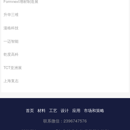
Formnext增材制造展
升华三维
漫格科技
一迈智能
乾度高科
TCT亚洲展
上海复志
首页
材料
工艺
设计
应用
市场和策略
联系微信：2396747576