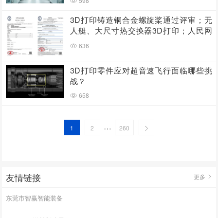
598
3D打印铸造铜合金螺旋桨通过评审；无
人艇、大尺寸热交换器3D打印；人民网
报道两家3D打印企业
636
3D打印零件应对超音速飞行面临哪些挑
战？
658
…
1
2
260
友情链接
更多
东莞市智赢智能装备