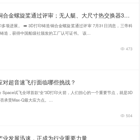
3D打印铸造铜合金螺旋桨通过评审；无人艇、大尺寸热交换器3D打印；人民网报道两家3D打印企业
多项进展。 ➡️ 3D打印铸造铜合金螺旋桨通过评审 7月31日消息，三帝科
铸造，获得中国船级社颁发的工厂认可证书。 该…
473
件应对超音速飞行面临哪些挑战？
tivity Space试飞全球首款“全”3D打印火箭，人们担心的一个重要节点，就是3D
否承受Max-Q最大应力点。…
504
印产业发展迅速，正成为行业重要力量