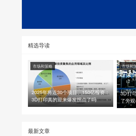
精选导读
市场和策略
市场和
2025年将近30个项目、150亿投资：
3D打
3D打印真的迎来爆发拐点了吗
了旁观
最新文章