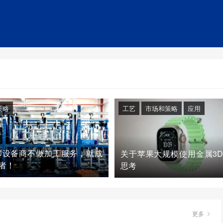
策略
工艺
市场和策略
应用
印设备商不做加工服务，就成
关于苹果大规模使用金属3
者！
思考
更多