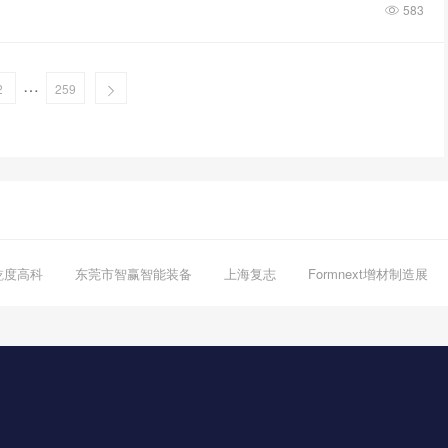
583
…
2
259
乾度高科
东莞市智赢智能装备
上海复志
Formnext增材制造展