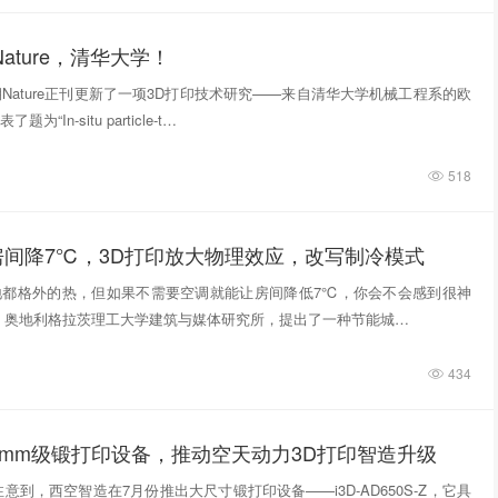
ature，清华大学！
期Nature正刊更新了一项3D打印技术研究——来自清华大学机械工程系的欧
“In‑situ particle‑t…
518
房间降7℃，3D打印放大物理效应，改写制冷模式
地都格外的热，但如果不需要空调就能让房间降低7℃，你会不会感到很神
，奥地利格拉茨理工大学建筑与媒体研究所，提出了一种节能城…
434
0mm级锻打印设备，推动空天动力3D打印智造升级
意到，西空智造在7月份推出大尺寸锻打印设备——i3D-AD650S-Z，它具