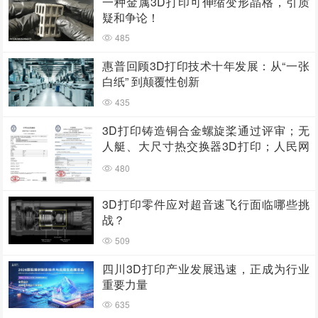
一种金属3D打印可伸缩变形晶格，引质
疑和争论！
485
惠普回顾3D打印技术十年发展：从“一张
白纸” 到颠覆性创新
435
3D打印铸造铜合金螺旋桨通过评审；无
人艇、大尺寸热交换器3D打印；人民网
报道两家3D打印企业
480
3D打印零件应对超音速飞行面临哪些挑
战？
509
四川3D打印产业发展迅速，正成为行业
重要力量
635