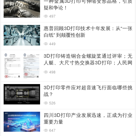
一种金属3D打印可伸缩变形晶格，引质
疑和争论！
497
惠普回顾3D打印技术十年发展：从“一张
白纸” 到颠覆性创新
449
3D打印铸造铜合金螺旋桨通过评审；无
人艇、大尺寸热交换器3D打印；人民网
报道两家3D打印企业
498
3D打印零件应对超音速飞行面临哪些挑
战？
526
四川3D打印产业发展迅速，正成为行业
重要力量
647