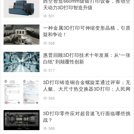
西空智造660mm级锻打印设备，推动空
天动力3D打印智造升级
501
一种金属3D打印可伸缩变形晶格，引质
疑和争论！
568
惠普回顾3D打印技术十年发展：从“一张
白纸” 到颠覆性创新
517
3D打印铸造铜合金螺旋桨通过评审；无
人艇、大尺寸热交换器3D打印；人民网
报道两家3D打印企业
563
3D打印零件应对超音速飞行面临哪些挑
战？
589