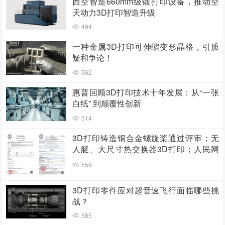
西空智造660mm级锻打印设备，推动空
天动力3D打印智造升级
494
一种金属3D打印可伸缩变形晶格，引质
疑和争论！
562
惠普回顾3D打印技术十年发展：从“一张
白纸” 到颠覆性创新
514
3D打印铸造铜合金螺旋桨通过评审；无
人艇、大尺寸热交换器3D打印；人民网
报道两家3D打印企业
559
3D打印零件应对超音速飞行面临哪些挑
战？
585