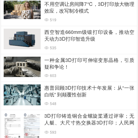
不用空调让房间降7℃，3D打印放大物理
效应，改写制冷模式
519
西空智造660mm级锻打印设备，推动空
天动力3D打印智造升级
535
一种金属3D打印可伸缩变形晶格，引质
疑和争论！
603
惠普回顾3D打印技术十年发展：从“一张
白纸” 到颠覆性创新
548
3D打印铸造铜合金螺旋桨通过评审；无
人艇、大尺寸热交换器3D打印；人民网
报道两家3D打印企业
593