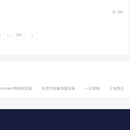
764
…
2
260
Formnext增材制造展
东莞市智赢智能装备
一迈智能
上海复志