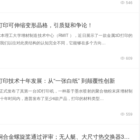
546
D打印可伸缩变形晶格，引质疑和争论！
本理工大学增材制造技术中心（RMIT ），近日展示了一款金属3D打印的
我们以往对此类结构的认知完全不同，它能够在多个方向…
609
打印技术十年发展：从“一张白纸” 到颠覆性创新
惠普正式发布了其第一台3D打印机，一种基于墨水喷射的聚合物粉末床增材制
十年时间内，惠普发布了至少6款产品，打印的材料类型…
559
3D打印铸造铜合金螺旋桨通过评审；无人艇、大尺寸热交换器3D打印；人民网报道两家3D打印企业