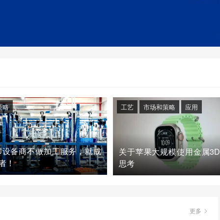
策略
工艺
市场和策略
应用
印设备商不做加工服务，就成
关于苹果大规模使用金属3
者！
思考
更多