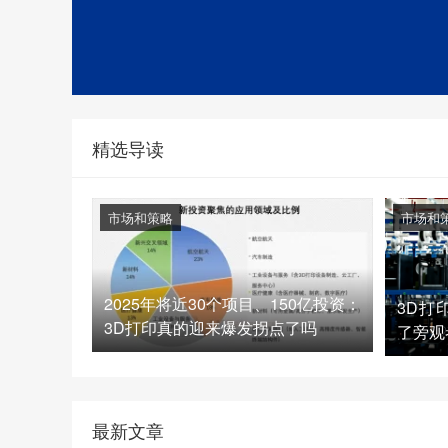
精选导读
市场和策略
市场和
2025年将近30个项目、150亿投资：
3D打
3D打印真的迎来爆发拐点了吗
了旁观
最新文章