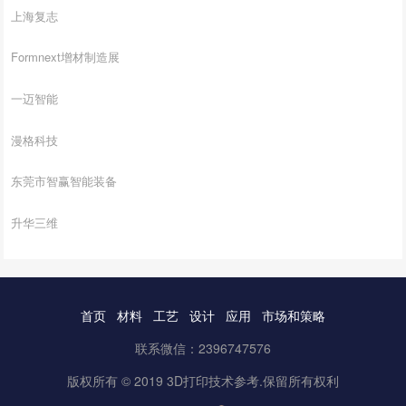
上海复志
Formnext增材制造展
一迈智能
漫格科技
东莞市智赢智能装备
升华三维
首页
材料
工艺
设计
应用
市场和策略
联系微信：2396747576
版权所有 © 2019 3D打印技术参考.保留所有权利