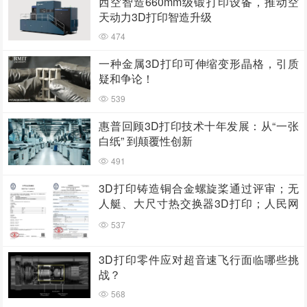
西空智造660mm级锻打印设备，推动空
天动力3D打印智造升级
474
一种金属3D打印可伸缩变形晶格，引质
疑和争论！
539
惠普回顾3D打印技术十年发展：从“一张
白纸” 到颠覆性创新
491
3D打印铸造铜合金螺旋桨通过评审；无
人艇、大尺寸热交换器3D打印；人民网
报道两家3D打印企业
537
3D打印零件应对超音速飞行面临哪些挑
战？
568