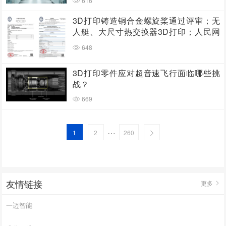
616
3D打印铸造铜合金螺旋桨通过评审；无
人艇、大尺寸热交换器3D打印；人民网
报道两家3D打印企业
648
3D打印零件应对超音速飞行面临哪些挑
战？
669
…
1
2
260
友情链接
更多
一迈智能