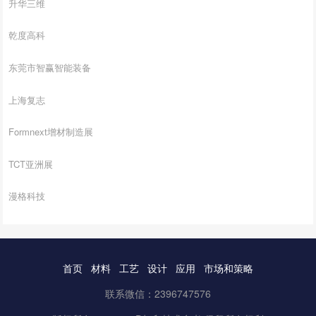
升华三维
乾度高科
东莞市智赢智能装备
上海复志
Formnext增材制造展
TCT亚洲展
漫格科技
首页
材料
工艺
设计
应用
市场和策略
联系微信：2396747576