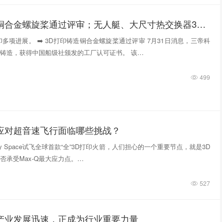
3D打印铸造铜合金螺旋桨通过评审；无人艇、大尺寸热交换器3D打印；人民网报道两家3D打印企业
多项进展。 ➡️ 3D打印铸造铜合金螺旋桨通过评审 7月31日消息，三帝科
铸造，获得中国船级社颁发的工厂认可证书。 该…
499
件应对超音速飞行面临哪些挑战？
tivity Space试飞全球首款“全”3D打印火箭，人们担心的一个重要节点，就是3D
否承受Max-Q最大应力点。…
527
印产业发展迅速，正成为行业重要力量