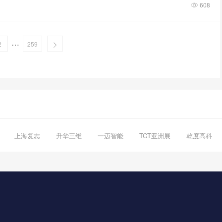
608
…
2
259
上海复志
升华三维
一迈智能
TCT亚洲展
乾度高科