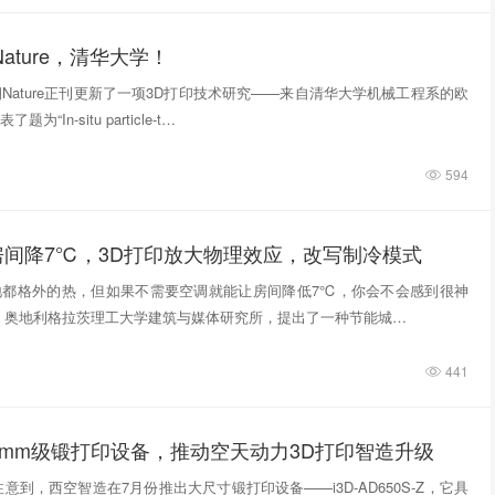
ature，清华大学！
期Nature正刊更新了一项3D打印技术研究——来自清华大学机械工程系的欧
“In‑situ particle‑t…
594
房间降7℃，3D打印放大物理效应，改写制冷模式
地都格外的热，但如果不需要空调就能让房间降低7℃，你会不会感到很神
，奥地利格拉茨理工大学建筑与媒体研究所，提出了一种节能城…
441
0mm级锻打印设备，推动空天动力3D打印智造升级
意到，西空智造在7月份推出大尺寸锻打印设备——i3D-AD650S-Z，它具