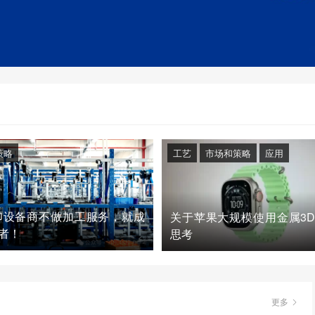
策略
工艺
市场和策略
应用
印设备商不做加工服务，就成
关于苹果大规模使用金属3
者！
思考
更多