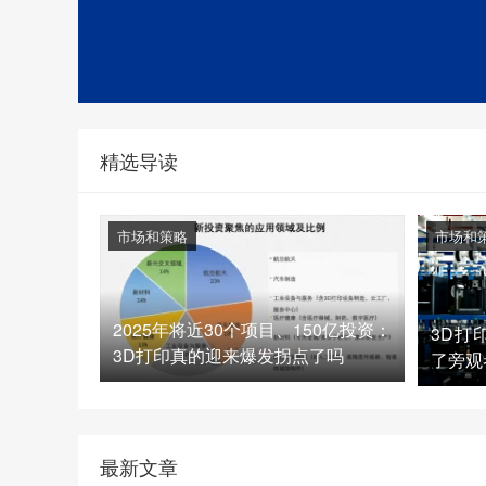
精选导读
市场和策略
市场和
2025年将近30个项目、150亿投资：
3D打
3D打印真的迎来爆发拐点了吗
了旁观
最新文章