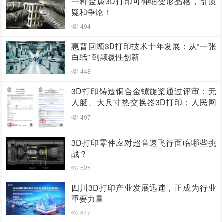
一种金属3D打印可伸缩变形晶格，引质
疑和争论！
494
惠普回顾3D打印技术十年发展：从“一张
白纸” 到颠覆性创新
448
3D打印铸造铜合金螺旋桨通过评审；无
人艇、大尺寸热交换器3D打印；人民网
报道两家3D打印企业
497
3D打印零件应对超音速飞行面临哪些挑
战？
525
四川3D打印产业发展迅速，正成为行业
重要力量
647