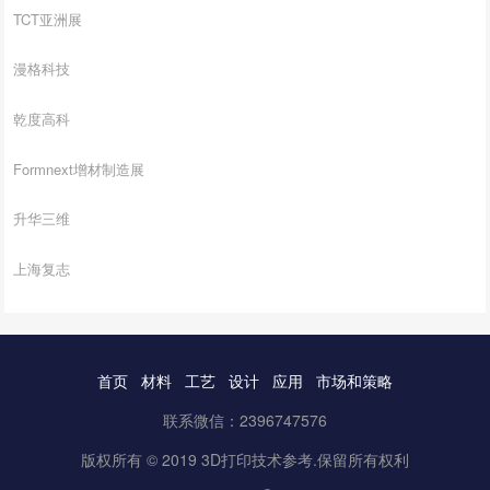
TCT亚洲展
漫格科技
乾度高科
Formnext增材制造展
升华三维
上海复志
首页
材料
工艺
设计
应用
市场和策略
联系微信：2396747576
版权所有 © 2019 3D打印技术参考.保留所有权利