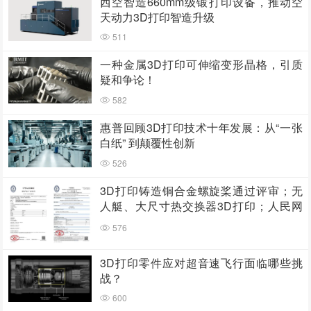
西空智造660mm级锻打印设备，推动空
天动力3D打印智造升级
511
一种金属3D打印可伸缩变形晶格，引质
疑和争论！
582
惠普回顾3D打印技术十年发展：从“一张
白纸” 到颠覆性创新
526
3D打印铸造铜合金螺旋桨通过评审；无
人艇、大尺寸热交换器3D打印；人民网
报道两家3D打印企业
576
3D打印零件应对超音速飞行面临哪些挑
战？
600