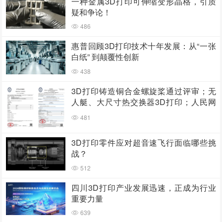
一种金属3D打印可伸缩变形晶格，引质
疑和争论！
486
惠普回顾3D打印技术十年发展：从“一张
白纸” 到颠覆性创新
438
3D打印铸造铜合金螺旋桨通过评审；无
人艇、大尺寸热交换器3D打印；人民网
报道两家3D打印企业
481
3D打印零件应对超音速飞行面临哪些挑
战？
512
四川3D打印产业发展迅速，正成为行业
重要力量
639