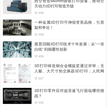
西空智造660mm级锻打印设备，推动空
天动力3D打印智造升级
446
一种金属3D打印可伸缩变形晶格，引质
疑和争论！
508
惠普回顾3D打印技术十年发展：从“一张
白纸” 到颠覆性创新
456
3D打印铸造铜合金螺旋桨通过评审；无
人艇、大尺寸热交换器3D打印；人民网
报道两家3D打印企业
507
3D打印零件应对超音速飞行面临哪些挑
战？
535