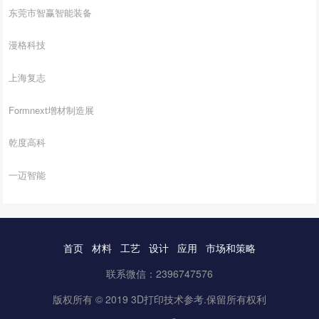
东莞市智赢智能装备
漫格科技
上海复志
Formnext增材制造展
乾度高科
一迈智能
首页
材料
工艺
设计
应用
市场和策略
联系微信：2396747576
版权所有 © 2019 3D打印技术参考.保留所有权利