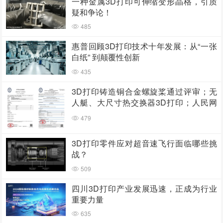
一种金属3D打印可伸缩变形晶格，引质
疑和争论！
485
惠普回顾3D打印技术十年发展：从“一张
白纸” 到颠覆性创新
435
3D打印铸造铜合金螺旋桨通过评审；无
人艇、大尺寸热交换器3D打印；人民网
报道两家3D打印企业
479
3D打印零件应对超音速飞行面临哪些挑
战？
509
四川3D打印产业发展迅速，正成为行业
重要力量
635