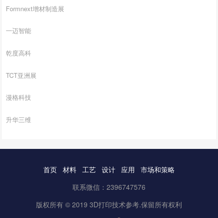
Formnext增材制造展
一迈智能
乾度高科
TCT亚洲展
漫格科技
升华三维
首页
材料
工艺
设计
应用
市场和策略
联系微信：2396747576
版权所有 © 2019 3D打印技术参考.保留所有权利