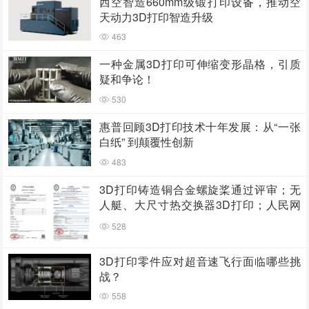
西空智造660mm级锻打印设备，推动空
天动力3D打印智造升级
463
一种金属3D打印可伸缩变形晶格，引质
疑和争论！
530
惠普回顾3D打印技术十年发展：从“一张
白纸” 到颠覆性创新
483
3D打印铸造铜合金螺旋桨通过评审；无
人艇、大尺寸热交换器3D打印；人民网
报道两家3D打印企业
528
3D打印零件应对超音速飞行面临哪些挑
战？
558