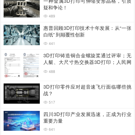
一种金属3D打印可伸缩变形晶格，引质
疑和争论！
489
惠普回顾3D打印技术十年发展：从“一张
白纸” 到颠覆性创新
441
3D打印铸造铜合金螺旋桨通过评审；无
人艇、大尺寸热交换器3D打印；人民网
报道两家3D打印企业
488
3D打印零件应对超音速飞行面临哪些挑
战？
517
四川3D打印产业发展迅速，正成为行业
重要力量
641