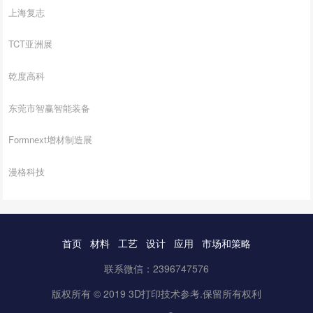
上海复志
TCT亚洲展
乾度高科
东莞市智赢智能装备
Formnext增材制造展
漫格科技
首页
材料
工艺
设计
应用
市场和策略
联系微信：2396747576
版权所有 © 2019 3D打印技术参考.保留所有权利