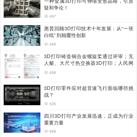
一种金属3D打印可伸缩变形晶格，引质
疑和争论！
497
惠普回顾3D打印技术十年发展：从“一张
白纸” 到颠覆性创新
449
3D打印铸造铜合金螺旋桨通过评审；无
人艇、大尺寸热交换器3D打印；人民网
报道两家3D打印企业
498
3D打印零件应对超音速飞行面临哪些挑
战？
526
四川3D打印产业发展迅速，正成为行业
重要力量
648