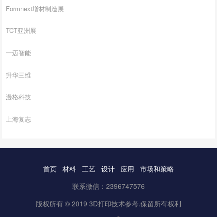
Formnext增材制造展
TCT亚洲展
一迈智能
升华三维
漫格科技
上海复志
首页
材料
工艺
设计
应用
市场和策略
联系微信：2396747576
版权所有 © 2019 3D打印技术参考.保留所有权利