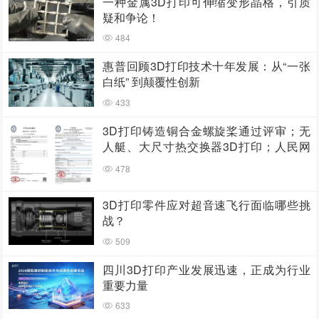
一种金属3D打印可伸缩变形晶格，引质
疑和争论！
484
惠普回顾3D打印技术十年发展：从“一张
白纸” 到颠覆性创新
433
3D打印铸造铜合金螺旋桨通过评审；无
人艇、大尺寸热交换器3D打印；人民网
报道两家3D打印企业
478
3D打印零件应对超音速飞行面临哪些挑
战？
509
四川3D打印产业发展迅速，正成为行业
重要力量
633